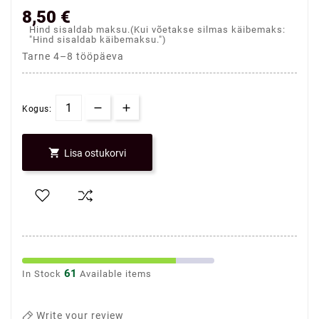
8,50 €
Hind sisaldab maksu.(Kui võetakse silmas käibemaks:
"Hind sisaldab käibemaksu.")
Tarne 4–8 tööpäeva
Kogus:

Lisa ostukorvi
61
In Stock
Available items
Write your review