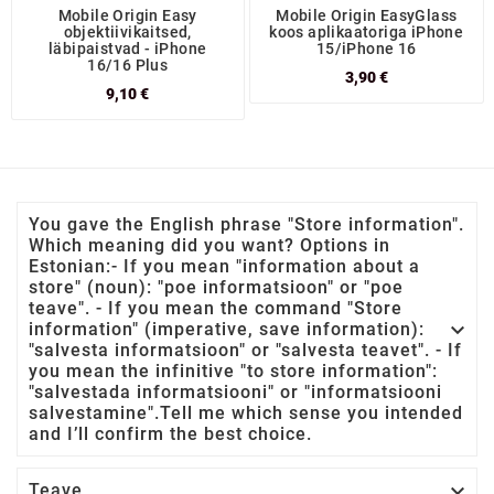
Mobile Origin Easy
Mobile Origin EasyGlass
objektiivikaitsed,
koos aplikaatoriga iPhone
läbipaistvad - iPhone
15/iPhone 16
16/16 Plus
3,90 €
9,10 €
You gave the English phrase "Store information".
Which meaning did you want? Options in
Estonian:- If you mean "information about a
store" (noun): "poe informatsioon" or "poe
teave". - If you mean the command "Store

information" (imperative, save information):
"salvesta informatsioon" or "salvesta teavet". - If
you mean the infinitive "to store information":
"salvestada informatsiooni" or "informatsiooni
salvestamine".Tell me which sense you intended
and I’ll confirm the best choice.

Teave