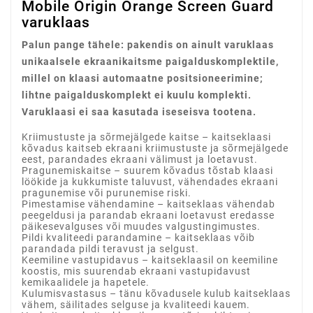
Mobile Origin Orange Screen Guard
varuklaas
Palun pange tähele: pakendis on ainult varuklaas
unikaalsele ekraanikaitsme paigalduskomplektile,
millel on klaasi automaatne positsioneerimine;
lihtne paigalduskomplekt ei kuulu komplekti.
Varuklaasi ei saa kasutada iseseisva tootena.
Kriimustuste ja sõrmejälgede kaitse – kaitseklaasi
kõvadus kaitseb ekraani kriimustuste ja sõrmejälgede
eest, parandades ekraani välimust ja loetavust.
Pragunemiskaitse – suurem kõvadus tõstab klaasi
löökide ja kukkumiste taluvust, vähendades ekraani
pragunemise või purunemise riski.
Pimestamise vähendamine – kaitseklaas vähendab
peegeldusi ja parandab ekraani loetavust eredasse
päikesevalguses või muudes valgustingimustes.
Pildi kvaliteedi parandamine – kaitseklaas võib
parandada pildi teravust ja selgust.
Keemiline vastupidavus – kaitseklaasil on keemiline
koostis, mis suurendab ekraani vastupidavust
kemikaalidele ja hapetele.
Kulumisvastasus – tänu kõvadusele kulub kaitseklaas
vähem, säilitades selguse ja kvaliteedi kauem.