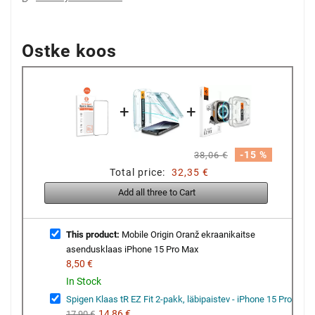
Ostke koos
+
+
-15 %
38,06 €
Total price:
32,35 €
Add all three to Cart
This product:
Mobile Origin Oranž ekraanikaitse
asendusklaas iPhone 15 Pro Max
8,50 €
In Stock
Spigen Klaas tR EZ Fit 2-pakk, läbipaistev - iPhone 15 Pro
14,86 €
17,90 €