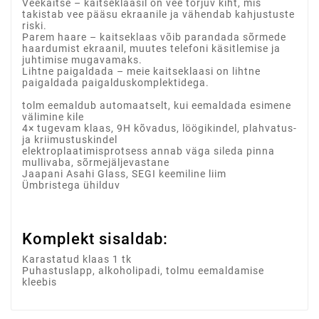
Veekaitse – kaitseklaasil on vee tõrjuv kiht, mis
takistab vee pääsu ekraanile ja vähendab kahjustuste
riski.
Parem haare – kaitseklaas võib parandada sõrmede
haardumist ekraanil, muutes telefoni käsitlemise ja
juhtimise mugavamaks.
Lihtne paigaldada – meie kaitseklaasi on lihtne
paigaldada paigalduskomplektidega.
tolm eemaldub automaatselt, kui eemaldada esimene
välimine kile
4× tugevam klaas, 9H kõvadus, löögikindel, plahvatus-
ja kriimustuskindel
elektroplaatimisprotsess annab väga sileda pinna
mullivaba, sõrmejäljevastane
Jaapani Asahi Glass, SEGI keemiline liim
Ümbristega ühilduv
Komplekt sisaldab:
Karastatud klaas 1 tk
Puhastuslapp, alkoholipadi, tolmu eemaldamise
kleebis