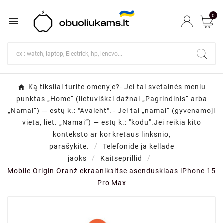
0

Ką tiksliai turite omenyje?- Jei tai svetainės meniu
punktas „Home“ (lietuviškai dažnai „Pagrindinis“ arba
„Namai“) — estų k.: "Avaleht". - Jei tai „namai“ (gyvenamoji
vieta, liet. „Namai“) — estų k.: "kodu".Jei reikia kito
konteksto ar konkretaus linksnio,
parašykite.
Telefonide ja kellade
jaoks
Kaitseprillid
Mobile Origin Oranž ekraanikaitse asendusklaas iPhone 15
Pro Max