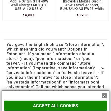
Mobile Origin GaN 40W
Įkroviklis Mobile Origin
Wall Charger MO13, 1
45W Travel Adapter,
USB-A + 2 USB-C
EU/US/UK/AU PW26, white
14,90 €
18,20 €
You gave the English phrase "Store information".
Which meaning did you want? Options in
Estonian:- If you mean "information about a
store" (noun): "poe informatsioon" or "poe
teave". - If you mean the command "Store

information" (imperative, save information):
"salvesta informatsioon" or "salvesta teavet". - If
you mean the infinitive "to store information":
"salvestada informatsiooni" or "informatsiooni
salvestamine".Tell me which sense you intended
and I’ll confirm the best choice.
×

Teave
ACCEPT ALL COOKIES