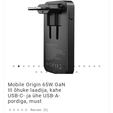
Mobile Origin 65W GaN
III õhuke laadija, kahe
USB-C- ja ühe USB-A-
pordiga, must





Review (0)