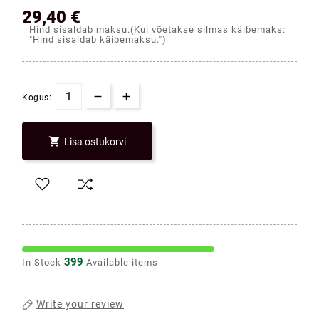
29,40 €
Hind sisaldab maksu.(Kui võetakse silmas käibemaks:
"Hind sisaldab käibemaksu.")
Kogus:

Lisa ostukorvi
399
In Stock
Available items
Write your review