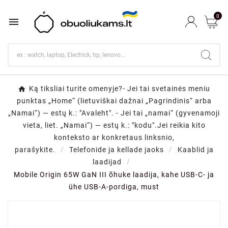
0

Ką tiksliai turite omenyje?- Jei tai svetainės meniu
punktas „Home“ (lietuviškai dažnai „Pagrindinis“ arba
„Namai“) — estų k.: "Avaleht". - Jei tai „namai“ (gyvenamoji
vieta, liet. „Namai“) — estų k.: "kodu".Jei reikia kito
konteksto ar konkretaus linksnio,
parašykite.
Telefonide ja kellade jaoks
Kaablid ja
laadijad
Mobile Origin 65W GaN III õhuke laadija, kahe USB-C- ja
ühe USB-A-pordiga, must