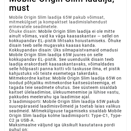
must
Mobile Origin Slim laadija 65W pakub võimsat,
mitmekülgset ja kompaktset laadimislahendust
erinevatele seadmetele.
Õhuke disain:
Mobile Origin Slim laadija ei ole mitte
ainult võimas, vaid ka väga kaasaskantav — sellel on
kokkupandav EL‑pistik lihtsaks hoiustamiseks. Õhuke
disain teeb selle mugavaks kaasas kanda.
Kokkupandav disain:
Üks silmapaistvamaid omadusi
Mobile Origin Slim laadija 65W juures on selle
kokkupandav EL‑pistik. See uuenduslik disain teeb
laadija erakordselt kaasaskantavaks, võimaldades
selle hõlpsasti panna kotti või taskusse ilma, et pistik
kahjustuks või teiste esemetega takerdaks.
Mitmekordne kaitse:
Mobile Origin Slim laadija 65W on
loodud põhjaliku mitmekordse kaitsesüsteemiga, et
tagada teie seadmete ohutus. See süsteem sisaldab
kaitset ülelaadimise, ülekuumenemise ja lühise vastu,
pakkudes meelerahu iga laadimise ajal.
3 laadimisporti:
Mobile Origin Slim laadija 65W pakub
suurepäraseid laadimisvõimeid ja toetab laias valikus
seadmeid. Mitmekülgsuse tagamiseks sisaldab Mobile
Origin Slim laadija kolme laadimisporti: Type-C1, Type-
C2 ja USB-A.
Maksimaalne väljund iga üksikult kasutatava pordi
puhul on: