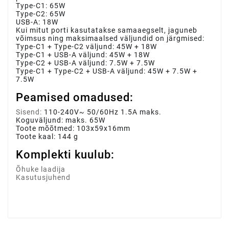
Type-C1: 65W
Type-C2: 65W
USB-A: 18W
Kui mitut porti kasutatakse samaaegselt, jaguneb
võimsus ning maksimaalsed väljundid on järgmised:
Type-C1 + Type-C2 väljund: 45W + 18W
Type-C1 + USB-A väljund: 45W + 18W
Type-C2 + USB-A väljund: 7.5W + 7.5W
Type-C1 + Type-C2 + USB-A väljund: 45W + 7.5W +
7.5W
Peamised omadused:
Sisend:
110-240V~ 50/60Hz 1.5A maks.
Koguväljund: maks. 65W
Toote mõõtmed:
103x59x16mm
Toote kaal: 144 g
Komplekti kuulub:
Õhuke laadija
Kasutusjuhend