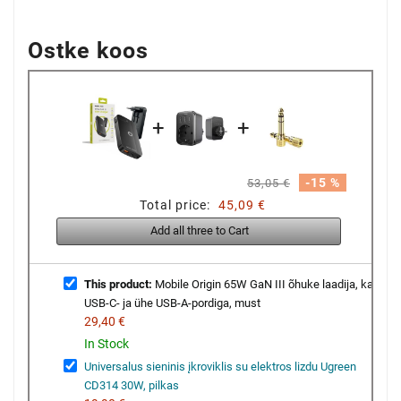
Ostke koos
+
+
-15 %
53,05 €
Total price:
45,09 €
Add all three to Cart
This product:
Mobile Origin 65W GaN III õhuke laadija, kahe
USB-C- ja ühe USB-A-pordiga, must
29,40 €
In Stock
Universalus sieninis įkroviklis su elektros lizdu Ugreen
CD314 30W, pilkas