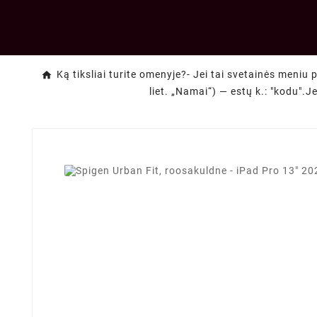
Ką tiksliai turite omenyje?- Jei tai svetainės meniu 
liet. „Namai“) — estų k.: "kodu".J