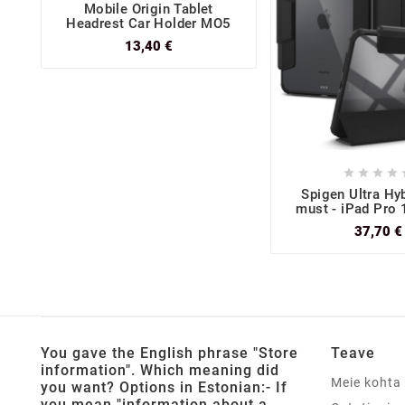
Mobile Origin Tablet
Headrest Car Holder MO5
13,40 €




Spigen Ultra Hyb
must - iPad Pro
37,70 €
You gave the English phrase "Store
Teave
information". Which meaning did
Meie kohta
you want? Options in Estonian:- If
you mean "information about a