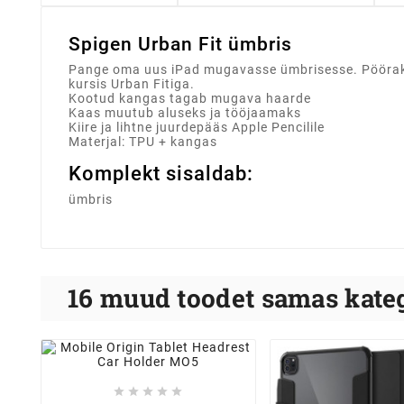
Spigen Urban Fit ümbris
Pange oma uus iPad mugavasse ümbrisesse. Pöörake 
kursis Urban Fitiga.
Kootud kangas tagab mugava haarde
Kaas muutub aluseks ja tööjaamaks
Kiire ja lihtne juurdepääs Apple Pencilile
Materjal: TPU + kangas
Komplekt sisaldab:
ümbris
16 muud toodet samas kateg




