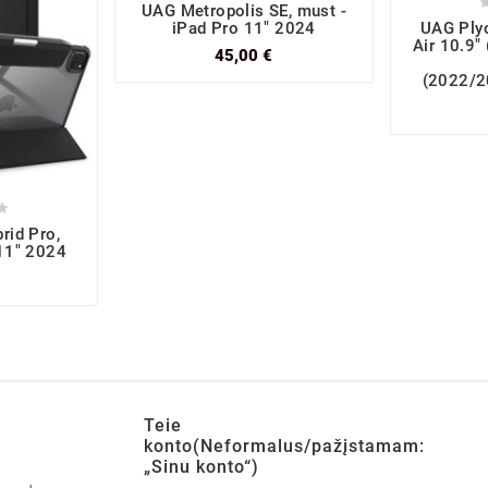
UAG Metropolis SE, must -
iPad Pro 11" 2024
UAG Plyo
Air 10.9"
45,00 €
(2022/2

rid Pro,
 11" 2024
Teie
konto(Neformalus/pažįstamam:
„Sinu konto“)