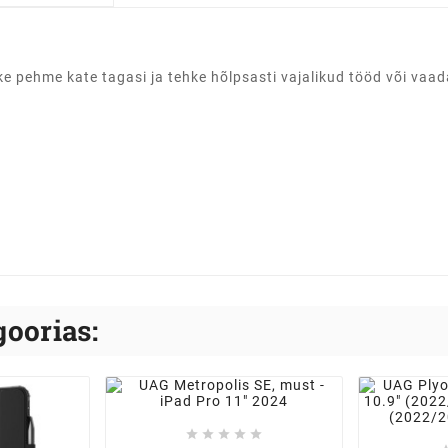
pehme kate tagasi ja tehke hõlpsasti vajalikud tööd või vaad
oorias:




