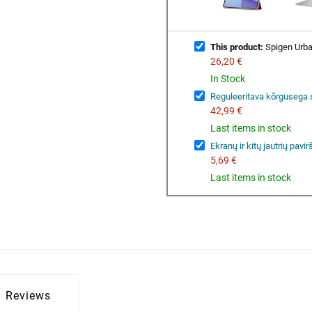
This product:
Spigen Urban
26,20 €
In Stock
Reguleeritava kõrgusega 
42,99 €
Last items in stock
Ekranų ir kitų jautrių pavi
5,69 €
Last items in stock
Reviews