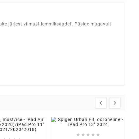
ake järjest viimast lemmiksaadet. Püsige mugavalt






