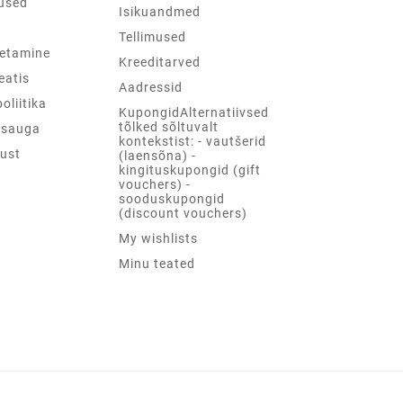
used
Isikuandmed
d
Tellimused
etamine
Kreeditarved
teatis
Aadressid
oliitika
KupongidAlternatiivsed
tõlked sõltuvalt
psauga
kontekstist: - vautšerid
ust
(laensõna) -
kingituskupongid (gift
vouchers) -
sooduskupongid
(discount vouchers)
My wishlists
Minu teated