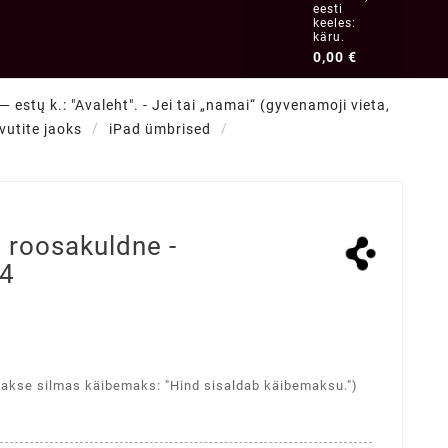
eesti
keeles:
käru.
0,00 €
 estų k.: "Avaleht". - Jei tai „namai“ (gyvenamoji vieta,
vutite jaoks
iPad ümbrised
, roosakuldne -
24
takse silmas käibemaks: "Hind sisaldab käibemaksu.")