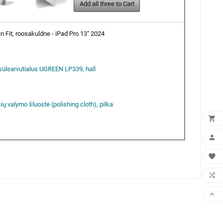
Add all three to Cart
 Fit, roosakuldne - iPad Pro 13" 2024
sülearvutialus UGREEN LP339, hall
ršių valymo šluostė (polishing cloth), pilka




