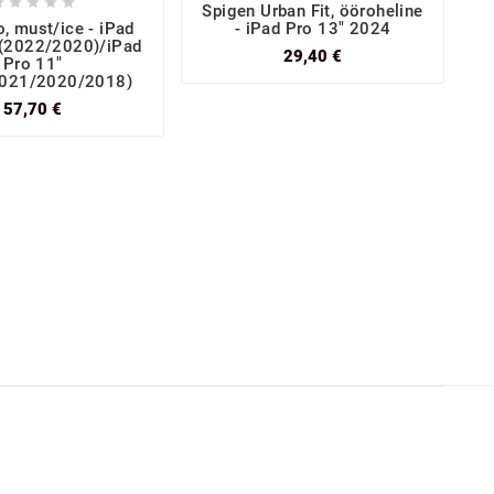





Spigen Urban Fit, ööroheline
, must/ice - iPad
- iPad Pro 13" 2024
 (2022/2020)/iPad
29,40 €
Pro 11"
021/2020/2018)
57,70 €
m