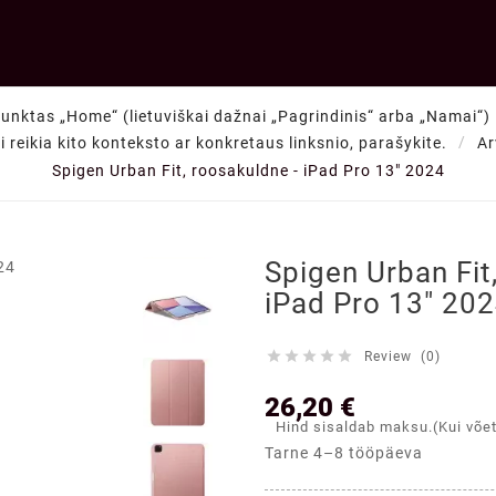
punktas „Home“ (lietuviškai dažnai „Pagrindinis“ arba „Namai“) —
ei reikia kito konteksto ar konkretaus linksnio, parašykite.
Ar
Spigen Urban Fit, roosakuldne - iPad Pro 13" 2024

Spigen Urban Fit
iPad Pro 13" 20





Review (0)
26,20 €
Hind sisaldab maksu.(Kui võe
Tarne 4–8 tööpäeva