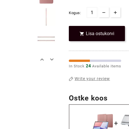
Kogus:
Lisa ostukorvi



24
In Stock
Available items
Write your review
Ostke koos
+