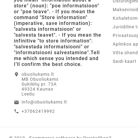
Ostutingim
store" (noun): "poe informatsioon"
Makseviisi
or "poe teave". - If you mean the
command "Store information"
Kohaletoim
(imperative, save information):
Juriidiline 
"salvesta informatsioon" or
"salvesta teavet". - If you mean the
Privaatsusp
infinitive "to store information":
Aplinkos a
"salvestada informatsiooni" or
"informatsiooni salvestamine".Tell
Võta ühend
me which sense you intended and
Saidi kaart
I’ll confirm the best choice.
location_on
obuoliukams.lt
MB Obuoliukams
Sukilėlių pr. 73A
49324 Kaunas
Leedu
info@obuoliukams.lt
email
+37062419992
call
© 2019 - Ecommerce software by PrestaShop™