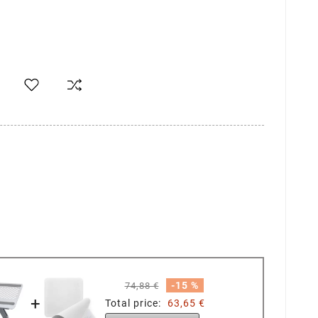
-15 %
74,88 €
+
Total price:
63,65 €