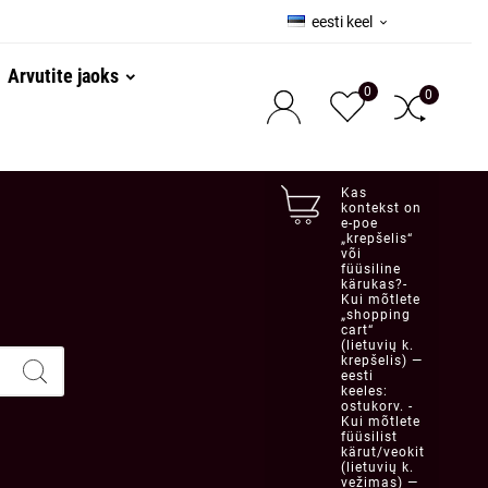
eesti keel

Arvutite jaoks
0
0
Kas
kontekst on
e-poe
„krepšelis“
või
füüsiline
kärukas?-
Kui mõtlete
„shopping
cart“
(lietuvių k.
krepšelis) —
eesti
keeles:
ostukorv. -
Kui mõtlete
füüsilist
kärut/veokit
(lietuvių k.
vežimas) —