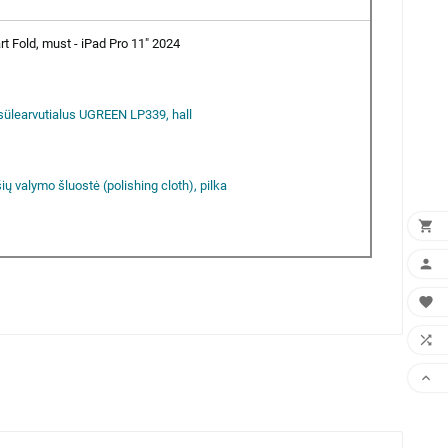
 Fold, must - iPad Pro 11" 2024
sülearvutialus UGREEN LP339, hall
ršių valymo šluostė (polishing cloth), pilka




