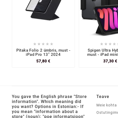









Pitaka Folio 2 ümbris, must -
Spigen Ultra Hyb
iPad Pro 13" 2024
must - iPad min
57,80 €
37,30 €
You gave the English phrase "Store
Teave
information". Which meaning did
Meie kohta
you want? Options in Estonian:- If
you mean "information about a
Ostutingim
store" (noun): "poe informatsioon"