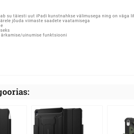
b su täiesti uut iPadi kunstnahkse välimusega ning on väga l
 järele jõuda viimaste saadete vaatamisega
de
iseks
e ärkamise/uinumise funktsiooni
oorias: