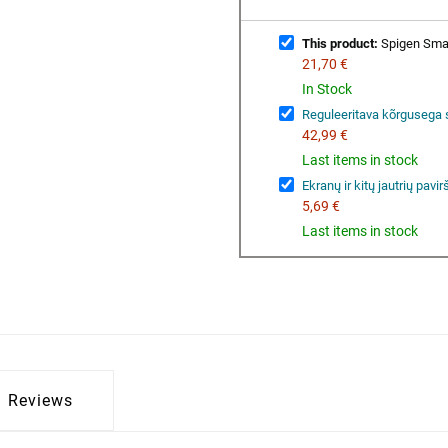
This product:
Spigen Smart
21,70 €
In Stock
Reguleeritava kõrgusega 
42,99 €
Last items in stock
Ekranų ir kitų jautrių pavi
5,69 €
Last items in stock
Reviews