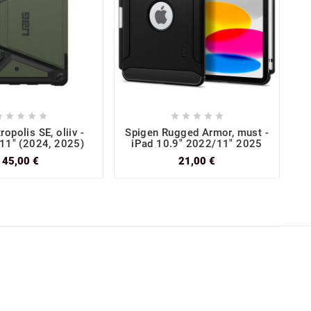










opolis SE, oliiv -
Spigen Rugged Armor, must -
S
 11" (2024, 2025)
iPad 10.9" 2022/11" 2025
45,00 €
21,00 €