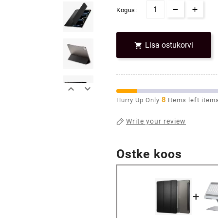
Kogus:
Lisa ostukorvi



8
Hurry Up Only
Items left item
Write your review
Ostke koos
+