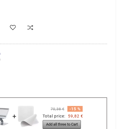
s
-15 %
70,38 €
+
Total price:
59,82 €
Add all three to Cart