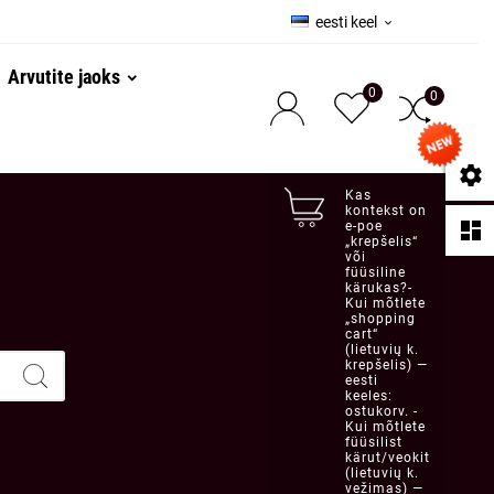
eesti keel

Arvutite jaoks
0
0

Kas
kontekst on

e-poe
„krepšelis“
või
füüsiline
kärukas?-
Kui mõtlete
„shopping
cart“
(lietuvių k.
krepšelis) —
eesti
keeles:
ostukorv. -
Kui mõtlete
füüsilist
kärut/veokit
(lietuvių k.
vežimas) —