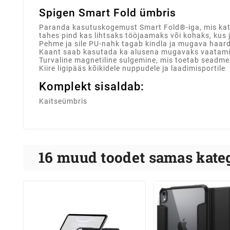
Spigen Smart Fold ümbris
Paranda kasutuskogemust Smart Fold®-iga, mis kata
tahes pind kas lihtsaks tööjaamaks või kohaks, kus
Pehme ja sile PU-nahk tagab kindla ja mugava haar
Kaant saab kasutada ka alusena mugavaks vaatam
Turvaline magnetiline sulgemine, mis toetab seadm
Kiire ligipääs kõikidele nuppudele ja laadimisportile
Komplekt sisaldab:
Kaitseümbris
16 muud toodet samas kateg