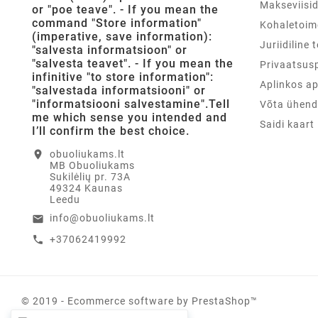
Makseviisi
or "poe teave". - If you mean the
command "Store information"
Kohaletoim
(imperative, save information):
Juriidiline 
"salvesta informatsioon" or
"salvesta teavet". - If you mean the
Privaatsusp
infinitive "to store information":
Aplinkos a
"salvestada informatsiooni" or
"informatsiooni salvestamine".Tell
Võta ühend
me which sense you intended and
Saidi kaart
I’ll confirm the best choice.
location_on
obuoliukams.lt
MB Obuoliukams
Sukilėlių pr. 73A
49324 Kaunas
Leedu
info@obuoliukams.lt
email
+37062419992
call
© 2019 - Ecommerce software by PrestaShop™