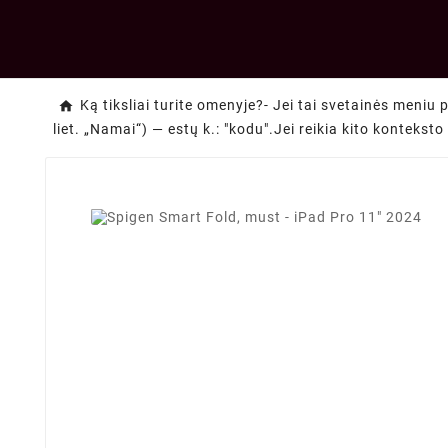
Ką tiksliai turite omenyje?- Jei tai svetainės meniu 
liet. „Namai“) — estų k.: "kodu".Jei reikia kito kontekst