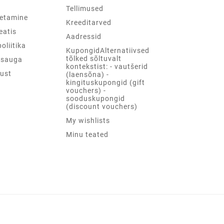
d
Tellimused
etamine
Kreeditarved
teatis
Aadressid
oliitika
KupongidAlternatiivsed
tõlked sõltuvalt
psauga
kontekstist: - vautšerid
ust
(laensõna) -
kingituskupongid (gift
vouchers) -
sooduskupongid
(discount vouchers)
My wishlists
Minu teated