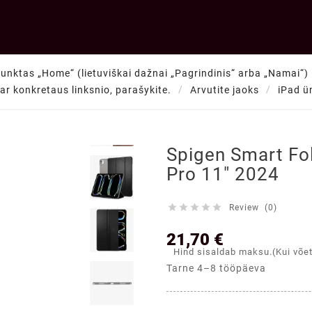
punktas „Home“ (lietuviškai dažnai „Pagrindinis“ arba „Namai“) —
o ar konkretaus linksnio, parašykite.
Arvutite jaoks
iPad ü

Spigen Smart Fol
Pro 11" 2024





Review (0)
21,70 €
Hind sisaldab maksu.(Kui võe
Tarne 4–8 tööpäeva