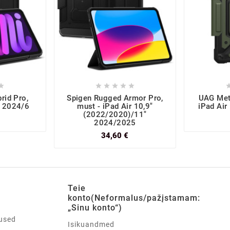






rid Pro,
Spigen Rugged Armor Pro,
UAG Metr
i 2024/6
must - iPad Air 10,9"
iPad Air
(2022/2020)/11"
2024/2025
34,60 €
Teie
konto(Neformalus/pažįstamam:
„Sinu konto“)
used
Isikuandmed