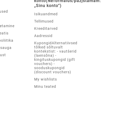
konto(Neformalus/pažįstamam:
„Sinu konto“)
used
Isikuandmed
d
Tellimused
etamine
Kreeditarved
teatis
Aadressid
oliitika
KupongidAlternatiivsed
tõlked sõltuvalt
psauga
kontekstist: - vautšerid
ust
(laensõna) -
kingituskupongid (gift
vouchers) -
sooduskupongid
(discount vouchers)
My wishlists
Minu teated