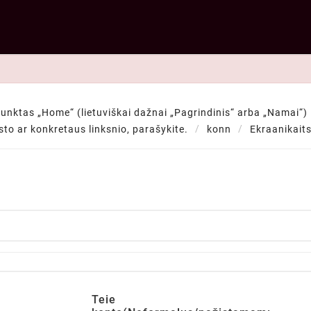
punktas „Home“ (lietuviškai dažnai „Pagrindinis“ arba „Namai“) —
ksto ar konkretaus linksnio, parašykite.
konn
Ekraanikait
Teie