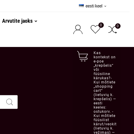
eesti keel

Arvutite jaoks
0
0
Kas
kontekst on
e-poe
„krepšelis“
või
füüsiline
kärukas?-
Kui mõtlete
„shopping
cart“
(lietuvių k.
krepšelis) —
eesti
keeles:
ostukorv. -
Kui mõtlete
füüsilist
kärut/veokit
(lietuvių k.
vežimas) —