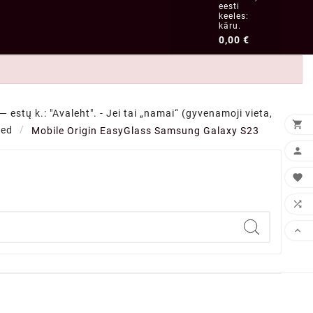
eesti
keeles:
käru.
0,00 €
 estų k.: "Avaleht". - Jei tai „namai“ (gyvenamoji vieta,

sed
Mobile Origin EasyGlass Samsung Galaxy S23



