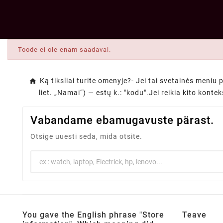
Toode ei ole enam saadaval.
Ką tiksliai turite omenyje?- Jei tai svetainės meniu 
liet. „Namai“) — estų k.: "kodu".Jei reikia kito konte
Vabandame ebamugavuste pärast.
Otsige uuesti seda, mida otsite.
You gave the English phrase "Store
Teave