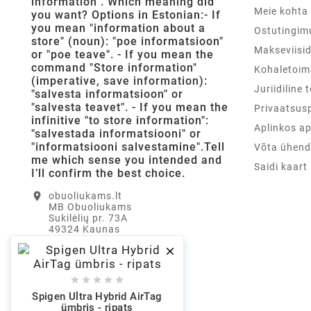
information". Which meaning did
Meie kohta
you want? Options in Estonian:- If
you mean "information about a
Ostutingim
store" (noun): "poe informatsioon"
Makseviisi
or "poe teave". - If you mean the
command "Store information"
Kohaletoim
(imperative, save information):
Juriidiline 
"salvesta informatsioon" or
"salvesta teavet". - If you mean the
Privaatsusp
infinitive "to store information":
Aplinkos a
"salvestada informatsiooni" or
"informatsiooni salvestamine".Tell
Võta ühend
me which sense you intended and
Saidi kaart
I’ll confirm the best choice.
location_on
obuoliukams.lt
MB Obuoliukams
Sukilėlių pr. 73A
49324 Kaunas
Leedu

info@obuoliukams.lt
email
+37062419992
call





Spigen Ultra Hybrid AirTag
ümbris - ripats