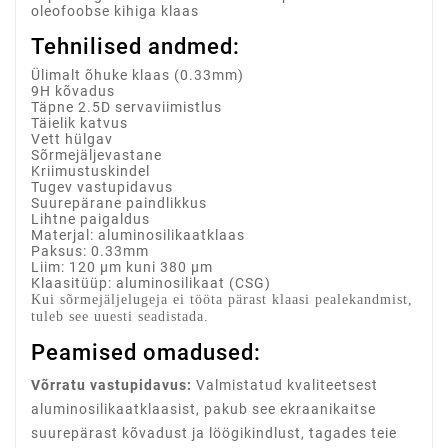
oleofoobse kihiga klaas
Tehnilised andmed:
Ülimalt õhuke klaas (0.33mm)
9H kõvadus
Täpne 2.5D servaviimistlus
Täielik katvus
Vett hülgav
Sõrmejäljevastane
Kriimustuskindel
Tugev vastupidavus
Suurepärane paindlikkus
Lihtne paigaldus
Materjal: aluminosilikaatklaas
Paksus: 0.33mm
Liim: 120 µm kuni 380 µm
Klaasitüüp: aluminosilikaat (CSG)
Kui sõrmejäljelugeja ei tööta pärast klaasi pealekandmist,
tuleb see uuesti seadistada.
Peamised omadused:
Võrratu vastupidavus:
Valmistatud kvaliteetsest
aluminosilikaatklaasist, pakub see ekraanikaitse
suurepärast kõvadust ja löögikindlust, tagades teie