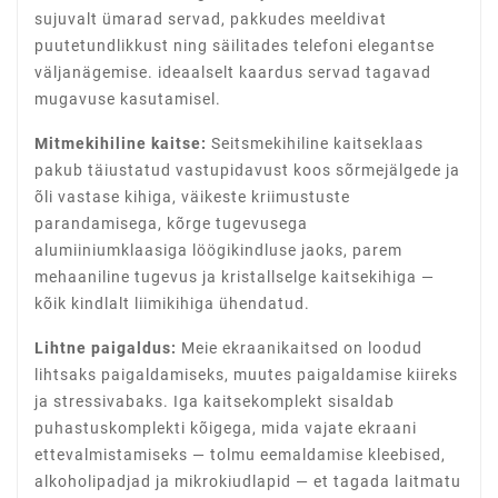
sujuvalt ümarad servad, pakkudes meeldivat
puutetundlikkust ning säilitades telefoni elegantse
väljanägemise. ideaalselt kaardus servad tagavad
mugavuse kasutamisel.
Mitmekihiline kaitse:
Seitsmekihiline kaitseklaas
pakub täiustatud vastupidavust koos sõrmejälgede ja
õli vastase kihiga, väikeste kriimustuste
parandamisega, kõrge tugevusega
alumiiniumklaasiga löögikindluse jaoks, parem
mehaaniline tugevus ja kristallselge kaitsekihiga —
kõik kindlalt liimikihiga ühendatud.
Lihtne paigaldus:
Meie ekraanikaitsed on loodud
lihtsaks paigaldamiseks, muutes paigaldamise kiireks
ja stressivabaks. Iga kaitsekomplekt sisaldab
puhastuskomplekti kõigega, mida vajate ekraani
ettevalmistamiseks — tolmu eemaldamise kleebised,
alkoholipadjad ja mikrokiudlapid — et tagada laitmatu