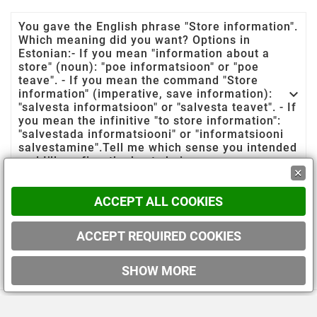
You gave the English phrase "Store information".
Which meaning did you want? Options in
Estonian:- If you mean "information about a
store" (noun): "poe informatsioon" or "poe
teave". - If you mean the command "Store

information" (imperative, save information):
"salvesta informatsioon" or "salvesta teavet". - If
you mean the infinitive "to store information":
"salvestada informatsiooni" or "informatsiooni
salvestamine".Tell me which sense you intended
and I’ll confirm the best choice.
×

Teave
ACCEPT ALL COOKIES
Teie konto(Neformalus/pažįstamam: „Sinu
ACCEPT REQUIRED COOKIES

konto“)
SHOW MORE
© 2019 - Ecommerce software by PrestaShop™