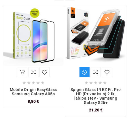










Mobile Origin EasyGlass
Spigen Glass tR EZ Fit Pro
Samsung Galaxy A05s
HD (Privaatsus) 2 tk,
läbipaistev - Samsung
8,80 €
Galaxy S26+
21,20 €