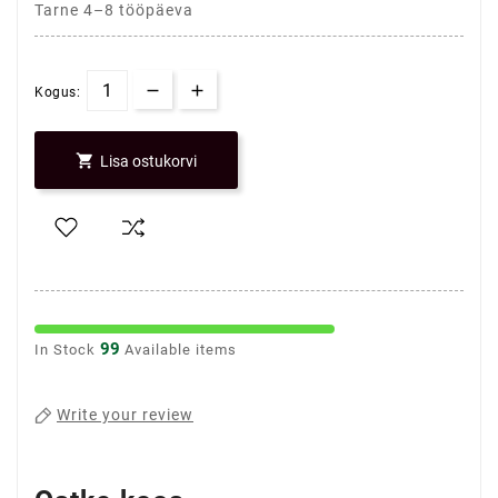
Tarne 4–8 tööpäeva
Kogus:

Lisa ostukorvi
99
In Stock
Available items
Write your review