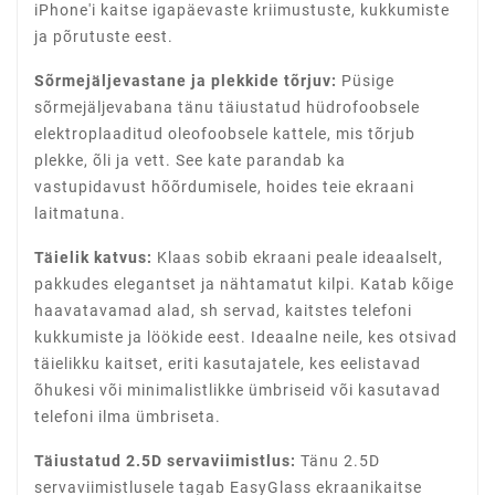
iPhone'i kaitse igapäevaste kriimustuste, kukkumiste
ja põrutuste eest.
Sõrmejäljevastane ja plekkide tõrjuv:
Püsige
sõrmejäljevabana tänu täiustatud hüdrofoobsele
elektroplaaditud oleofoobsele kattele, mis tõrjub
plekke, õli ja vett. See kate parandab ka
vastupidavust hõõrdumisele, hoides teie ekraani
laitmatuna.
Täielik katvus:
Klaas sobib ekraani peale ideaalselt,
pakkudes elegantset ja nähtamatut kilpi. Katab kõige
haavatavamad alad, sh servad, kaitstes telefoni
kukkumiste ja löökide eest. Ideaalne neile, kes otsivad
täielikku kaitset, eriti kasutajatele, kes eelistavad
õhukesi või minimalistlikke ümbriseid või kasutavad
telefoni ilma ümbriseta.
Täiustatud 2.5D servaviimistlus:
Tänu 2.5D
servaviimistlusele tagab EasyGlass ekraanikaitse