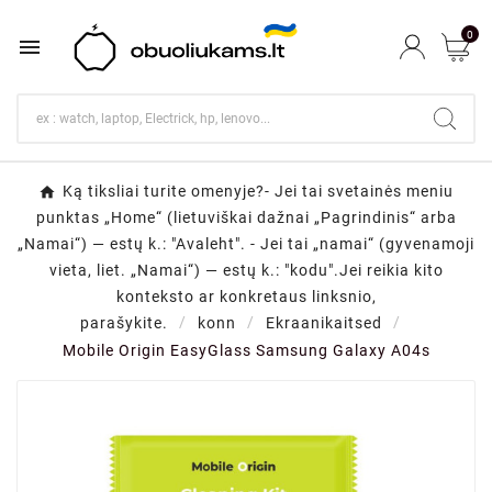
0

Ką tiksliai turite omenyje?- Jei tai svetainės meniu
punktas „Home“ (lietuviškai dažnai „Pagrindinis“ arba
„Namai“) — estų k.: "Avaleht". - Jei tai „namai“ (gyvenamoji
vieta, liet. „Namai“) — estų k.: "kodu".Jei reikia kito
konteksto ar konkretaus linksnio,
parašykite.
konn
Ekraanikaitsed
Mobile Origin EasyGlass Samsung Galaxy A04s