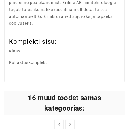
pind enne pealekandmist. Eriline AB-liimitehnoloogia
tagab täiusliku nakkuvuse ilma mullideta, täites
automaatselt kõik mikrovahed sujuvaks ja täpseks
sobivuseks.
Komplekti sisu:
Klaas
Puhastuskomplekt
16 muud toodet samas
kategoorias:

