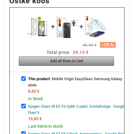
Ostke koos
+
+
-15 %
46,00 €
Total price:
39,10 €
Add all three to Cart
This product:
Mobile Origin EasyGlass Samsung Galaxy
A04s
8,80 €
In Stock
Spigen Glass tR EZ Fit Optik 2-pakk, kristallselge - Google
Pixel 9
16,80 €
Last items in stock
Spigen Glass tR EZ Fit 2 Pack, transparency - Google Pixel 9