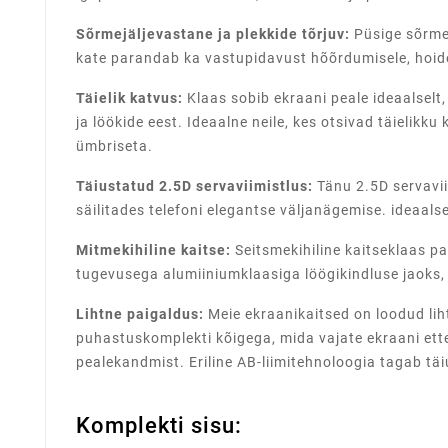
Sõrmejäljevastane ja plekkide tõrjuv:
Püsige sõrmej
kate parandab ka vastupidavust hõõrdumisele, hoide
Täielik katvus:
Klaas sobib ekraani peale ideaalselt
ja löökide eest. Ideaalne neile, kes otsivad täielikku
ümbriseta.
Täiustatud 2.5D servaviimistlus:
Tänu 2.5D servavii
säilitades telefoni elegantse väljanägemise. ideaa
Mitmekihiline kaitse:
Seitsmekihiline kaitseklaas p
tugevusega alumiiniumklaasiga löögikindluse jaoks, p
Lihtne paigaldus:
Meie ekraanikaitsed on loodud lih
puhastuskomplekti kõigega, mida vajate ekraani ett
pealekandmist. Eriline AB-liimitehnoloogia tagab tä
Komplekti sisu: