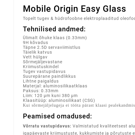
Mobile Origin Easy Glass
Topelt tugev & hüdrofoobne elektroplaaditud oleofo
Tehnilised andmed:
Ülimalt õhuke klaas (0.33mm)
9H kõvadus
Täpne 2.5D servaviimistlus
Täielik katvus
Vett hülgav
Sõrmejäljevastane
Kriimustuskindel
Tugev vastupidavus
Suurepärane paindlikkus
Lihtne paigaldus
Materjal: aluminosilikaatklaas
Paksus: 0.33mm
Liim: 120 µm kuni 380 µm
Klaasitüüp: aluminosilikaat (CSG)
Kui sõrmejäljelugeja ei tööta pärast klaasi pealekandmist
Peamised omadused:
Võrratu vastupidavus:
Valmistatud kvaliteetsest alu
igapäevaste kriimustuste, kukkumiste ja põrutuste e