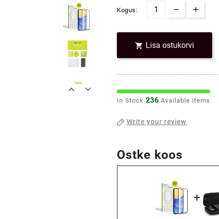
Kogus:
Lisa ostukorvi



236
In Stock
Available items
Write your review
Ostke koos
+