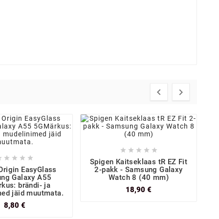












Spigen Kaitseklaas tR EZ Fit
Origin EasyGlass
2-pakk - Samsung Galaxy
ng Galaxy A55
Watch 8 (40 mm)
kus: brändi- ja
18,90 €
ed jäid muutmata.
8,80 €