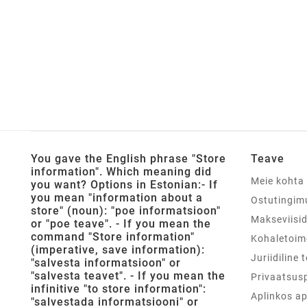
You gave the English phrase "Store
Teave
information". Which meaning did
Meie kohta
you want? Options in Estonian:- If
you mean "information about a
Ostutingim
store" (noun): "poe informatsioon"
Makseviisi
or "poe teave". - If you mean the
command "Store information"
Kohaletoim
(imperative, save information):
Juriidiline 
"salvesta informatsioon" or
"salvesta teavet". - If you mean the
Privaatsusp
infinitive "to store information":
Aplinkos a
"salvestada informatsiooni" or