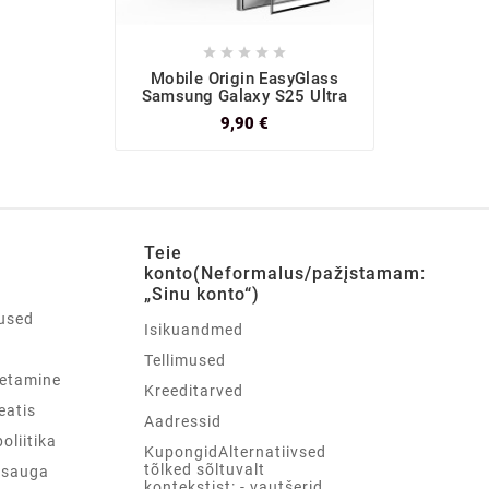





Mobile Origin EasyGlass
Samsung Galaxy S25 Ultra
9,90 €
Teie
konto(Neformalus/pažįstamam:
„Sinu konto“)
used
Isikuandmed
d
Tellimused
etamine
Kreeditarved
teatis
Aadressid
oliitika
KupongidAlternatiivsed
tõlked sõltuvalt
psauga
kontekstist: - vautšerid