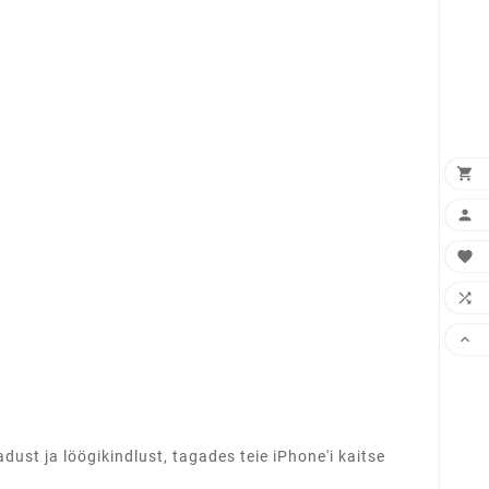





ust ja löögikindlust, tagades teie iPhone'i kaitse