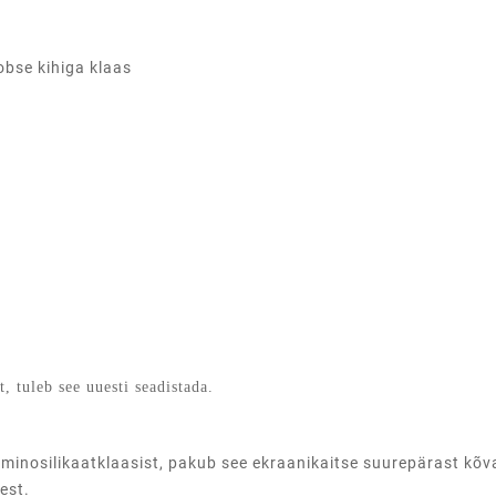
obse kihiga klaas
, tuleb see uuesti seadistada.
minosilikaatklaasist, pakub see ekraanikaitse suurepärast kõvad
est.