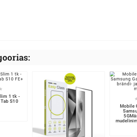
oorias:

lim 1 tk -
 Tab S10
Mobile 
Samsu
5GMär
mudelinim