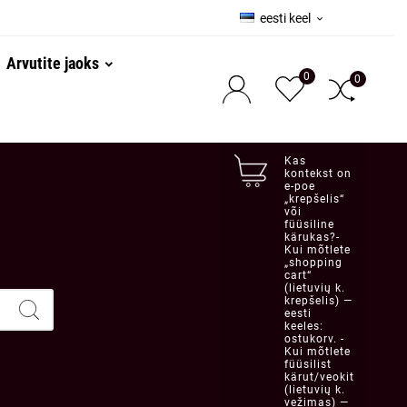
eesti keel

Arvutite jaoks
0
0
Kas
kontekst on
e-poe
„krepšelis“
või
füüsiline
kärukas?-
Kui mõtlete
„shopping
cart“
(lietuvių k.
krepšelis) —
eesti
keeles:
ostukorv. -
Kui mõtlete
füüsilist
kärut/veokit
(lietuvių k.
vežimas) —