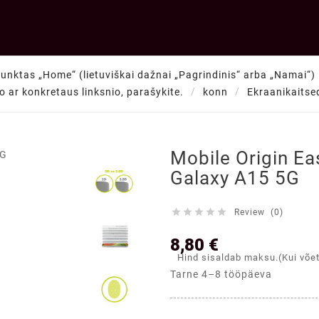
punktas „Home“ (lietuviškai dažnai „Pagrindinis“ arba „Namai“) —
to ar konkretaus linksnio, parašykite.
konn
Ekraanikaitse

Mobile Origin E
Galaxy A15 5G





Review (0)
8,80 €
Hind sisaldab maksu.(Kui võe
Tarne 4–8 tööpäeva