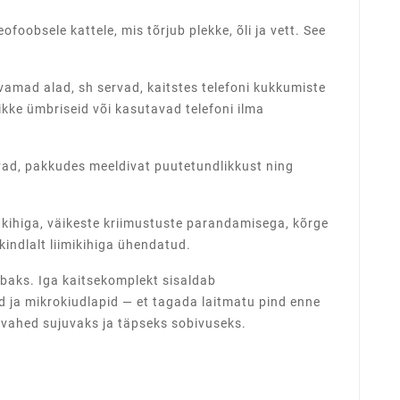
oobsele kattele, mis tõrjub plekke, õli ja vett. See
vamad alad, sh servad, kaitstes telefoni kukkumiste
tlikke ümbriseid või kasutavad telefoni ilma
vad, pakkudes meeldivat puutetundlikkust ning
 kihiga, väikeste kriimustuste parandamisega, kõrge
kindlalt liimikihiga ühendatud.
abaks. Iga kaitsekomplekt sisaldab
 ja mikrokiudlapid — et tagada laitmatu pind enne
rovahed sujuvaks ja täpseks sobivuseks.