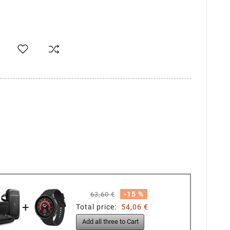
-15 %
63,60 €
+
Total price:
54,06 €
Add all three to Cart