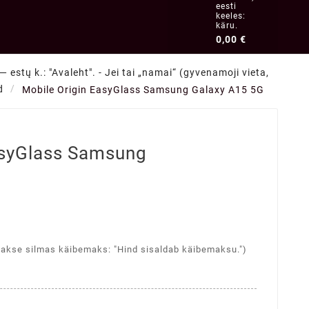
eesti
keeles:
käru.
0,00 €
 estų k.: "Avaleht". - Jei tai „namai“ (gyvenamoji vieta,
d
Mobile Origin EasyGlass Samsung Galaxy A15 5G
asyGlass Samsung
takse silmas käibemaks: "Hind sisaldab käibemaksu.")