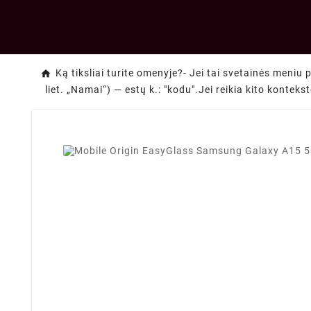
Ką tiksliai turite omenyje?- Jei tai svetainės meniu 
liet. „Namai“) — estų k.: "kodu".Jei reikia kito konteks