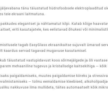
äljevabana tänu täiustatud hüdrofoobsele elektroplaaditud oleof
s teie ekraani laitmatuna.
, pakkudes elegantset ja nähtamatut kilpi. Katab kõige haavata
 kaitset, eriti kasutajatele, kes eelistavad õhukesi või minimalis
mistlusele tagab EasyGlass ekraanikaitse sujuvalt ümarad ser
lselt kaardus servad tagavad mugavuse kasutamisel.
akub täiustatud vastupidavust koos sõrmejälgede ja õli vastase
arem mehaaniline tugevus ja kristallselge kaitsekihiga — kõik 
tsaks paigaldamiseks, muutes paigaldamise kiireks ja stressiv
evalmistamiseks — tolmu eemaldamise kleebised, alkoholipadjad
iusliku nakkuvuse ilma mullideta, täites automaatselt kõik mik