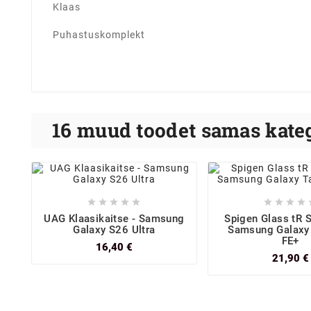
Klaas
Puhastuskomplekt
16 muud toodet samas kateg









UAG Klaasikaitse - Samsung
Spigen Glass tR S
Galaxy S26 Ultra
Samsung Galaxy
FE+
16,40 €
21,90 €