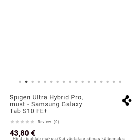
Spigen Ultra Hybrid Pro,
must - Samsung Galaxy
Tab S10 FE+





Review (0)
43,80 €
Hind sisaldab maksu.(Kui võetakse silmas käibemaks: