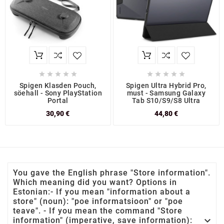










Spigen Klasden Pouch,
Spigen Ultra Hybrid Pro,
söehall - Sony PlayStation
must - Samsung Galaxy
Portal
Tab S10/S9/S8 Ultra
30,90 €
44,80 €
You gave the English phrase "Store information".
Which meaning did you want? Options in
Estonian:- If you mean "information about a
store" (noun): "poe informatsioon" or "poe
teave". - If you mean the command "Store

information" (imperative, save information):