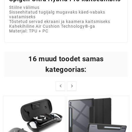
Stiilne välimus
Sisseehitatud tugijalg mugavaks käed-vabaks
vaatamiseks
Tõstetud servad ekraani ja kaamera kaitsmiseks
Kahekihiline Air Cushion Technology®-ga
Materjal: TPU + PC
16 muud toodet samas
kategoorias:

