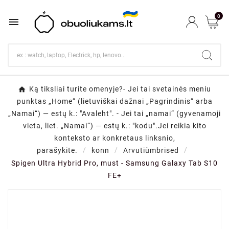
0

Ką tiksliai turite omenyje?- Jei tai svetainės meniu
punktas „Home“ (lietuviškai dažnai „Pagrindinis“ arba
„Namai“) — estų k.: "Avaleht". - Jei tai „namai“ (gyvenamoji
vieta, liet. „Namai“) — estų k.: "kodu".Jei reikia kito
konteksto ar konkretaus linksnio,
parašykite.
konn
Arvutiümbrised
Spigen Ultra Hybrid Pro, must - Samsung Galaxy Tab S10
FE+