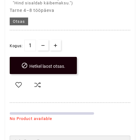
"Hind sisaldab käibemaksu.")
Tarne 4–8 tööpäeva
Otsas
Kogus:

Hetkel laost otsas.
No Product available